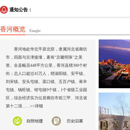
通知公告：
香河概览
Xianghe
香河地处华北平原北部，隶属河北省廊坊
市，四面与京津接壤，素有“京畿明珠”之美
誉。全县幅员448平方公里，香河县辖300个村
街；总人口超过45万人，辖淑阳镇、安平镇、
刘宋镇、安头屯镇、渠口镇、五百户镇、蒋辛
屯镇、钱旺镇、钳屯镇9个镇，1个省级工业园
区，综合经济实力位居廊坊市前三甲、河北省
第十二强……
>>详细