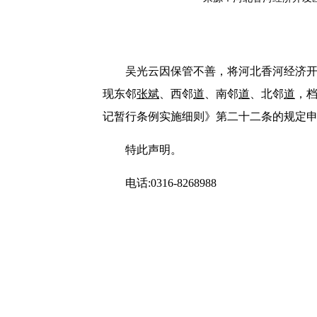
吴光云因保管不善，将河北香河经济开
现东邻
张斌
、西邻
道
、南邻
道
、北邻
道
，
记暂行条例实施细则》第二十二条的规定
特此声明。
电话:0316-8268988