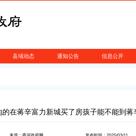
县域动态
通知公告
信息公开
地的在蒋辛富力新城买了房孩子能不能到蒋
2025/03/11
来源：香河政府网
发布时间：