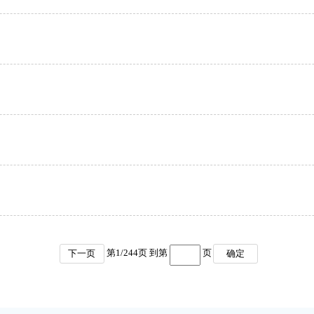
第
1
/
244
页 到第
页
下一页
确定