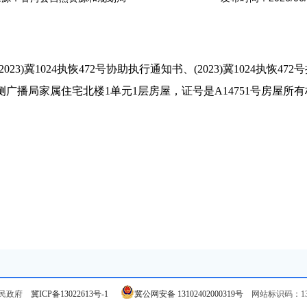
)冀1024执恢472号协助执行通知书、(2023)冀1024执恢4
广播局家属住宅北楼1单元1层房屋，证号是A14751号房屋所
人民政府
冀ICP备13022613号-1
冀公网安备 13102402000319号
网站标识码：131