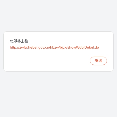
您即将去往：
http://zwfw.hebei.gov.cn/hbzw/bjcx/showWdbjDetail.do
继续