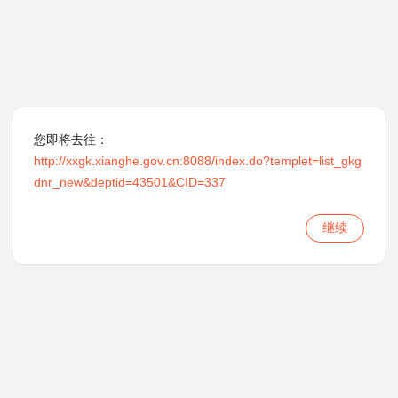
您即将去往：
http://xxgk.xianghe.gov.cn:8088/index.do?templet=list_gkg
dnr_new&deptid=43501&CID=337
继续