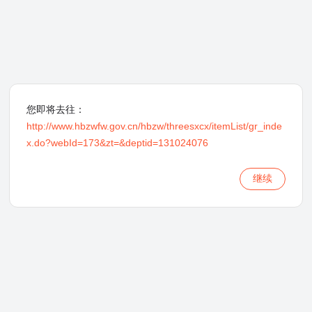
您即将去往：
http://www.hbzwfw.gov.cn/hbzw/threesxcx/itemList/gr_inde
x.do?webId=173&zt=&deptid=131024076
继续