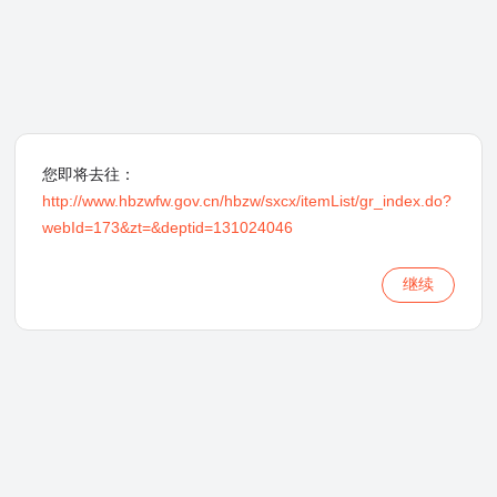
您即将去往：
http://www.hbzwfw.gov.cn/hbzw/sxcx/itemList/gr_index.do?
webId=173&zt=&deptid=131024046
继续