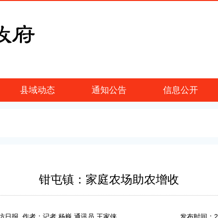
县域动态
通知公告
信息公开
钳屯镇：家庭农场助农增收
2
坊日报 作者：记者 杨巍 通讯员 王家侠
发布时间：